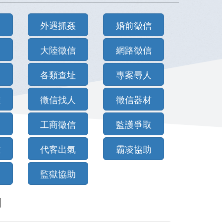
查
外遇抓姦
婚前徵信
回
大陸徵信
網路徵信
查
各類查址
專案尋人
難
徵信找人
徵信器材
三
工商徵信
監護爭取
難
代客出氣
霸凌協助
道
監獄協助
例