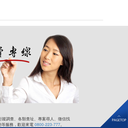
行蹤調查、各類查址、專案尋人、徵信找
助等服務，歡迎來電
0800-223-777
。