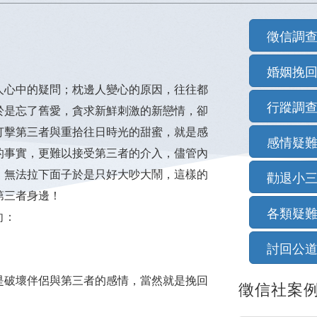
徵信調
婚姻挽
人心中的疑問；枕邊人變心的原因，往往都
行蹤調
於是忘了舊愛，貪求新鮮刺激的新戀情，卻
打擊第三者與重拾往日時光的甜蜜，就是感
感情疑
的事實，更難以接受第三者的介入，儘管內
，無法拉下面子於是只好大吵大鬧，這樣的
勸退小
第三者身邊！
各類疑
向：
討回公
是破壞伴侶與第三者的感情，當然就是挽回
徵信社案