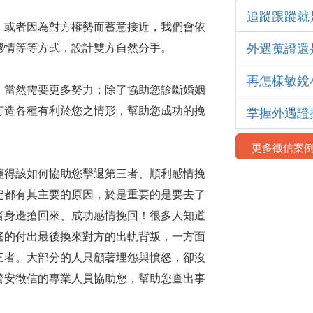
追蹤跟蹤就
，或者因為對方權勢而蓄意接近，我們會依
外遇蒐證還
感情等等方式，設計雙方自然分手。
再怎樣敏銳
，當然需要更多努力；除了協助您診斷婚姻
打造各種有利於您之情形，幫助您成功的挽
掌握外遇證
更多徵信案
懂得該如何協助您擊退第三者、順利感情挽
定都有其主要的原因，於是重要的是要去了
者身邊搶回來、成功感情挽回！很多人知道
庭的付出最後換來對方的出軌背叛，一方面
三者。大部分的人只顧著埋怨與憤怒，卻沒
警安徵信的專業人員協助您，幫助您查出事
！