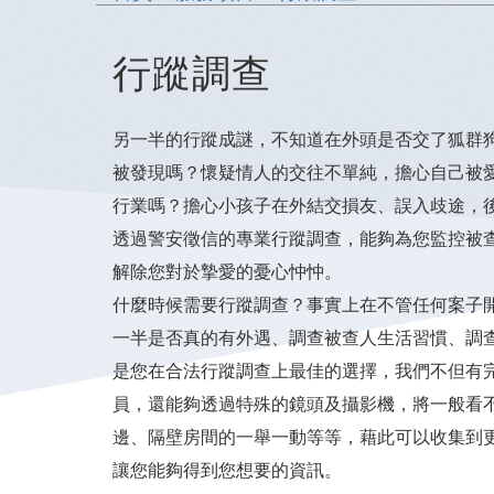
行蹤調查
另一半的行蹤成謎，不知道在外頭是否交了狐群
被發現嗎？懷疑情人的交往不單純，擔心自己被
行業嗎？擔心小孩子在外結交損友、誤入歧途，
透過警安徵信的專業行蹤調查，能夠為您監控被
解除您對於摯愛的憂心忡忡。
什麼時候需要行蹤調查？事實上在不管任何案子
一半是否真的有外遇、調查被查人生活習慣、調
是您在合法行蹤調查上最佳的選擇，我們不但有
員，還能夠透過特殊的鏡頭及攝影機，將一般看
邊、隔壁房間的一舉一動等等，藉此可以收集到
讓您能夠得到您想要的資訊。