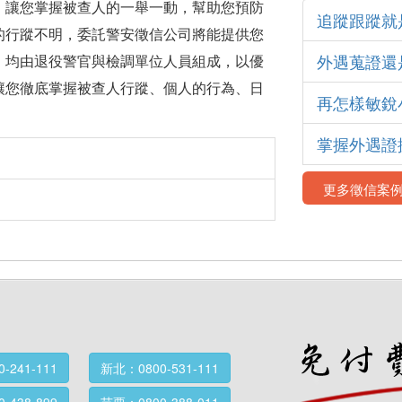
，讓您掌握被查人的一舉一動，幫助您預防
追蹤跟蹤就
的行蹤不明，委託警安徵信公司將能提供您
外遇蒐證還
，均由退役警官與檢調單位人員組成，以優
讓您徹底掌握被查人行蹤、個人的行為、日
再怎樣敏銳
掌握外遇證
更多徵信案
-241-111
新北：0800-531-111