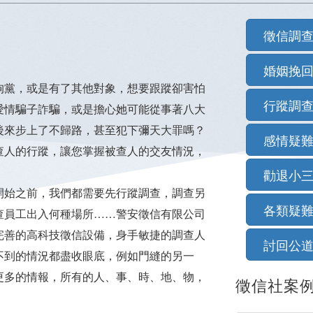
徵信調
婚姻挽
狗黨，或是有了其他對象，想要跟蹤卻害怕
行蹤調
愛情騙子詐騙，或是擔心她可能從事著八大
後來步上了不歸路，甚至犯下彌天大罪嗎？
感情疑
查人的行蹤，讓您掌握被查人的交友情況，
勸退小
開始之前，我們都需要先行蹤調查，調查另
各類疑
查員工出入何種場所……警安徵信有限公司
完善的高科技徵信設備，身手敏捷的調查人
討回公
不到的情況都盡收眼底，例如門縫的另一
更多的情報，所有的人、事、時、地、物，
徵信社案