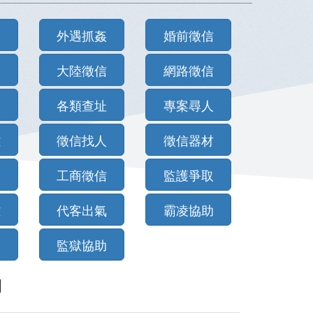
查
外遇抓姦
婚前徵信
回
大陸徵信
網路徵信
查
各類查址
專案尋人
難
徵信找人
徵信器材
三
工商徵信
監護爭取
難
代客出氣
霸凌協助
道
監獄協助
例