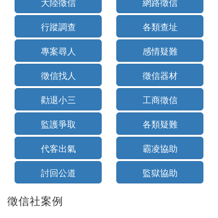
大陸徵信
網路徵信
行蹤調查
各類查址
專案尋人
感情疑難
徵信找人
徵信器材
勸退小三
工商徵信
監護爭取
各類疑難
代客出氣
霸凌協助
討回公道
監獄協助
徵信社案例