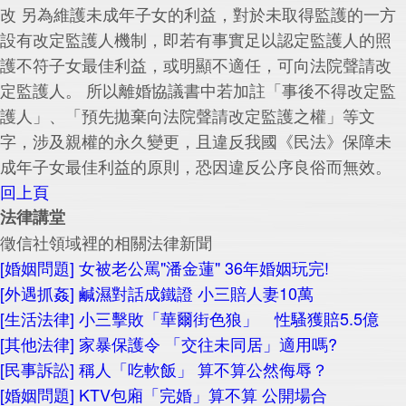
改 另為維護未成年子女的利益，對於未取得監護的一方
設有改定監護人機制，即若有事實足以認定監護人的照
護不符子女最佳利益，或明顯不適任，可向法院聲請改
定監護人。 所以離婚協議書中若加註「事後不得改定監
護人」、「預先拋棄向法院聲請改定監護之權」等文
字，涉及親權的永久變更，且違反我國《民法》保障未
成年子女最佳利益的原則，恐因違反公序良俗而無效。
回上頁
法律講堂
徵信社領域裡的相關法律新聞
[婚姻問題] 女被老公罵"潘金蓮" 36年婚姻玩完!
[外遇抓姦] 鹹濕對話成鐵證 小三賠人妻10萬
[生活法律] 小三擊敗「華爾街色狼」 性騷獲賠5.5億
[其他法律] 家暴保護令 「交往未同居」適用嗎?
[民事訴訟] 稱人「吃軟飯」 算不算公然侮辱？
[婚姻問題] KTV包廂「完婚」算不算 公開場合