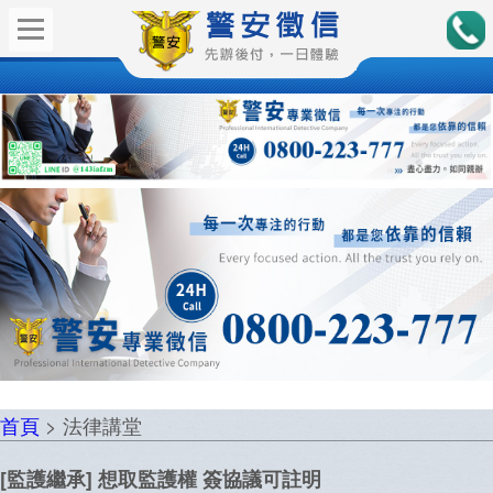
首頁
> 法律講堂
[監護繼承] 想取監護權 簽協議可註明