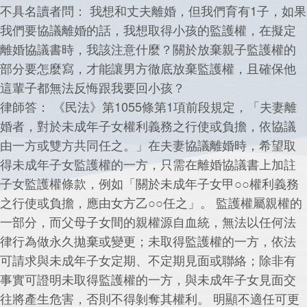
不具名讀者問： 我想和丈夫離婚，但我們育有1子，如果
我們要協議離婚的話，我想取得小孩的監護權，在擬定
離婚協議書時，我該注意什麼？關於放棄親子監護權的
部分要怎麼寫，才能讓男方徹底放棄監護權，且確保他
這輩子都無法反悔跟我要回小孩？
律師答： 《民法》第1055條第1項前段規定，「夫妻離
婚者，對於未成年子女權利義務之行使或負擔，依協議
由一方或雙方共同任之。」在夫妻協議離婚時，希望取
得未成年子女監護權的一方，只需在離婚協議書上加註
子女監護權條款，例如「關於未成年子女甲○○權利義務
之行使或負擔，應由女方乙○○任之」。 監護權屬親權的
一部分，而父母子女間的親權源自血統，無法以任何法
律行為做永久拋棄或變更；未取得監護權的一方，依法
可請求與未成年子女定期、不定期見面或聯絡；除非有
事實可證明未取得監護權的一方，與未成年子女見面交
往將產生危害，否則不得剝奪其權利。 明顯不適任可更