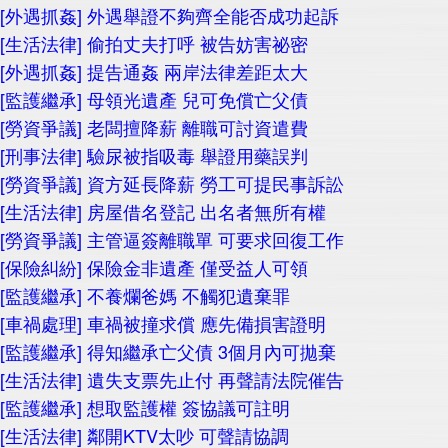
[外遇抓姦] 外遇舉證不夠齊全能否成功起訴
[生活法律] 偷拍丈夫打呼 被告妨害祕密
[外遇抓姦] 提告通姦 兩岸法律差距太大
[監護繼承] 母領光遺產 兒可免償亡父債
[勞資爭議] 老闆擅降薪 離職可討資遣費
[刑事法律] 驗尿被指吸毒 舉證用藥誤判
[勞資爭議] 資方延長降薪 勞工可提民事訴訟
[生活法律] 房屋借名登記 出名者無所有權
[勞資爭議] 主管逼簽離職單 可要求回復工作
[保險糾紛] 保險金非遺產 僅受益人可領
[監護繼承] 不養爛爸媽 不觸犯遺棄罪
[車禍處理] 車禍被撞求償 應先備損害證明
[監護繼承] 得知繼承亡父債 3個月內可拋棄
[生活法律] 遺失支票先止付 再聲請法院催告
[監護繼承] 想取監護權 簽協議可註明
[生活法律] 鄰開KTV太吵 可聲請協調